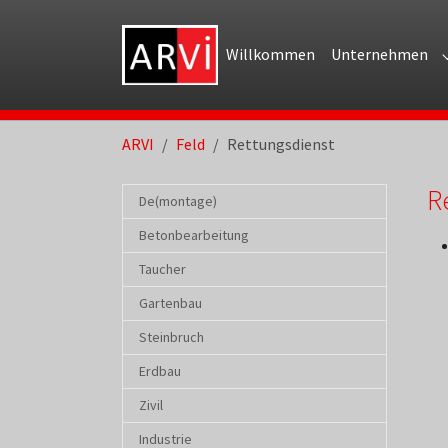
Skip to main navigation
Skip to main content
Skip to page footer
Willkommen
Unternehmen
You are here:
ARVI
Feld
Rettungsdienst
R
De(montage)
Betonbearbeitung
Taucher
Gartenbau
Steinbruch
Erdbau
Zivil
Industrie