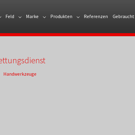
Feld
Marke
Produkten
Referenzen
Gebraucht
Submenu for "Unternehmen"
Submenu for "Feld"
Submenu for "Marke"
Submenu for "Produkten"
ettungsdienst
Handwerkzeuge