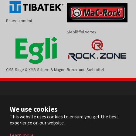
Bauequipment
Sieblöffel Vortex
CMS-Säge & XMB-Schere & Magnet
Brech- und Sieblöffel
NL
We use cookies
FR
EN
This website uses cookies to ensure you get the best
experience on our website.
DE
Learn more