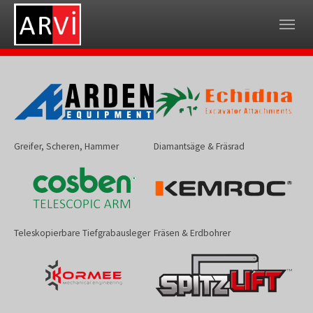
Skip to main navigation
Skip to main content
Skip to page footer
Greifer, Scheren, Hammer
Diamantsäge & Fräsrad
Teleskopierbare Tiefgrabausleger
Fräsen & Erdbohrer