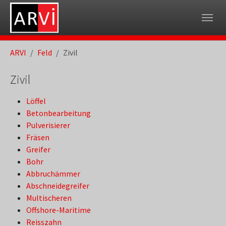
Skip to main navigation
Skip to main content
Skip to page footer
You are here:
ARVI
Feld
Zivil
Zivil
Löffel
Betonbearbeitung
Pulverisierer
Fräsen
Greifer
Bohr
Abbruchämmer
Abschneidegreifer
Multischeren
Offshore-Maritime
Reisszahn