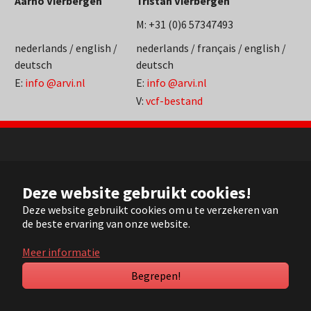
Aarno Vierbergen
Tristan Vierbergen
M: +31 (0)6 57347493
nederlands / english /
nederlands / français / english /
deutsch
deutsch
E:
info @arvi.nl
E:
info @arvi.nl
V:
vcf-bestand
NL
Deze website gebruikt cookies!
FR
EN
Deze website gebruikt cookies om u te verzekeren van
de beste ervaring van onze website.
DE
Meer informatie
© 2022 ARVI |
Contact
|
Sitemap
| Realisation:
Pluym ICT
Begrepen!
YouTube
LinkedIn