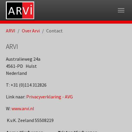
Skip to main navigation
Spring naar hoofd-inhoud
Skip to page footer
U ben hier:
ARVI
Over Arvi
Contact
ARVI
Australieweg 24a
4561-PD Hulst
Nederland
T: +31 (0)114 312826
Link naar:
Privacyverklaring - AVG
W:
www.arvi.nl
K.v.K. Zeeland 55508219