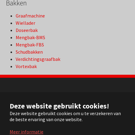
Bakken
Graafmachine
Wiellader
Doseerbak
Mengbak-BMS
Mengbak-FBS
Schudbakken
Verdichtingsgraafbak
Vortexbak
NL
Deze website gebruikt cookies!
FR
EN
Deze website gebruikt cookies om u te verzekeren van
de beste ervaring van onze website.
DE
Meer informatie
© 2022 ARVI |
Contact
|
Sitemap
| Realisation:
Pluym ICT