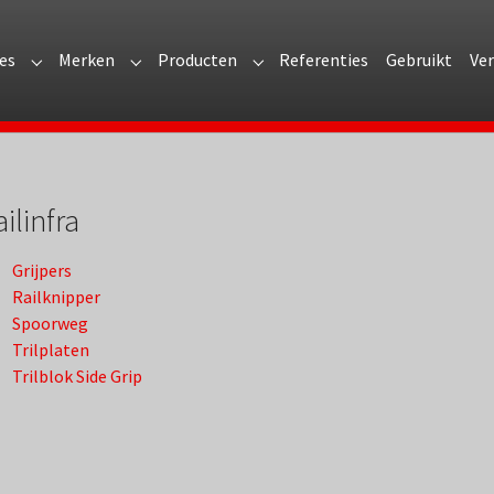
es
Merken
Producten
Referenties
Gebruikt
Ve
r "Over Arvi"
Submenu for "Branches"
Submenu for "Merken"
Submenu for "Producten"
ilinfra
Grijpers
Railknipper
Spoorweg
Trilplaten
Trilblok Side Grip