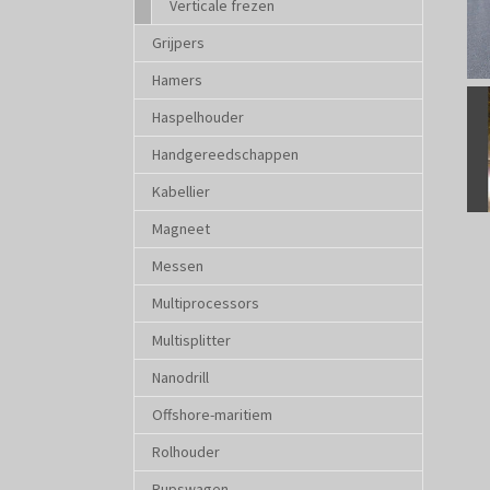
Verticale frezen
Grijpers
Hamers
Sho
Haspelhouder
Handgereedschappen
Kabellier
Magneet
Messen
Multiprocessors
Multisplitter
Nanodrill
Offshore-maritiem
Rolhouder
Rupswagen