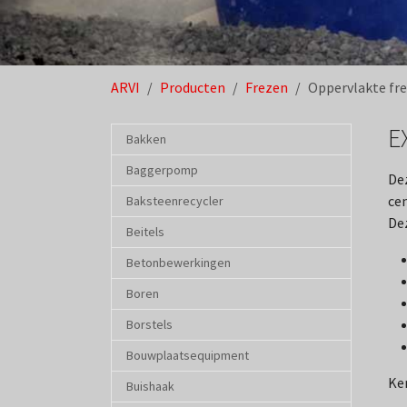
U ben hier:
ARVI
Producten
Frezen
Oppervlakte fr
E
Bakken
Baggerpomp
Dez
ce
Baksteenrecycler
Dez
Beitels
Betonbewerkingen
Boren
Borstels
Bouwplaatsequipment
Ke
Buishaak