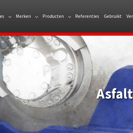
es
Merken
Producten
Referenties
Gebruikt
Ve
r "Over Arvi"
Submenu for "Branches"
Submenu for "Merken"
Submenu for "Producten"
Asfal