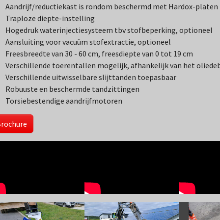
Aandrijf/reductiekast is rondom beschermd met Hardox-platen
Traploze diepte-instelling
Hogedruk waterinjectiesysteem tbv stofbeperking, optioneel
Aansluiting voor vacuüm stofextractie, optioneel
Freesbreedte van 30 - 60 cm, freesdiepte van 0 tot 19 cm
Verschillende toerentallen mogelijk, afhankelijk van het oliede
Verschillende uitwisselbare slijttanden toepasbaar
Robuuste en beschermde tandzittingen
Torsiebestendige aandrijfmotoren
rochure
w larger version
Show larger version
Show larger