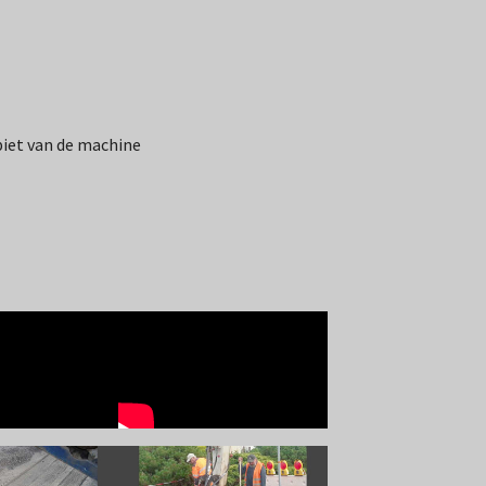
biet van de machine
 version
Show larger version