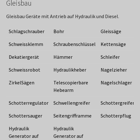
Gleisbau
Gleisbau Geräte mit Antrieb auf Hydraulik und Diesel.
Schlagschrauber
Bohr
Gleissäge
Schweissklemm
Schraubenschlüssel
Kettensäge
Dekatiergerät
Hämmer
Schleifer
Schweissrobot
Hydraulikheber
Nagelzieher
ZirkelSägen
Telescopierbare
Nagelschlager
Hebearm
Schotterregulator
Schwellengreifer
Schottergreifer
Schottersauger
Seitengrifframme
Schotterpflug
Hydraulik
Hydraulik
Generator auf
Generator auf