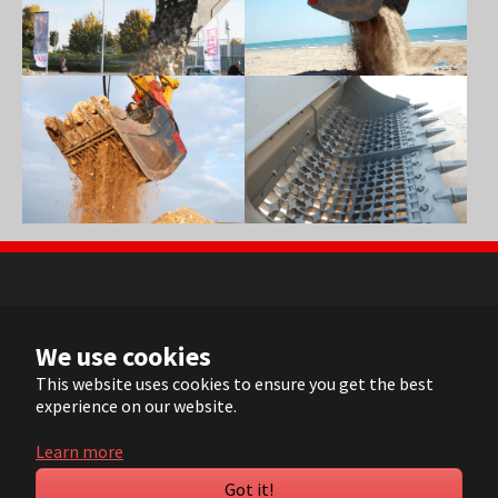
Show larger version
Show larger version
NL
We use cookies
FR
EN
This website uses cookies to ensure you get the best
experience on our website.
DE
Learn more
© 2022 ARVI |
Contact
|
Sitemap
| Realisation:
Pluym ICT
Got it!