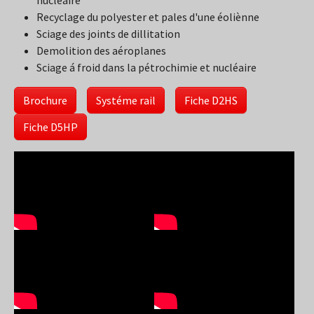
Recyclage du polyester et pales d'une éoliènne
Sciage des joints de dillitation
Demolition des aéroplanes
Sciage á froid dans la pétrochimie et nucléaire
Brochure
Systéme rail
Fiche D2HS
Fiche D5HP