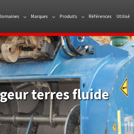
Domaines
Marques
Produits
Références
Utilisé
menu for "Présentation"
Submenu for "Domaines"
Submenu for "Marques"
Submenu for "Produits"
eur terres fluide