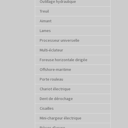
Outillage hydraulique
Treuil
Aimant
Lames
Processeur universelle
Multi-éclateur
Foreuse horizontale dirigée
Offshore-maritime
Porte rouleau
Chariot électrique
Dent de dérochage
Cisailles
Mini-chargeur électrique
Pièces d'usure