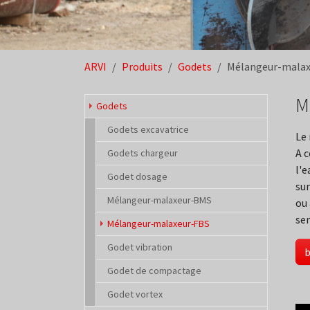
You are here:
ARVI
Produits
Godets
Mélangeur-malax
M
Godets
Godets excavatrice
Le 
A c
Godets chargeur
l'e
Godet dosage
sur
Mélangeur-malaxeur-BMS
ou 
sem
(current)
Mélangeur-malaxeur-FBS
Godet vibration
b
Godet de compactage
Godet vortex