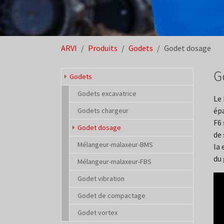
You are here:
ARVI
Produits
Godets
Godet dosage
G
Godets
Godets excavatrice
Le 
épa
Godets chargeur
F6 
(current)
Godet dosage
de 
Mélangeur-malaxeur-BMS
la 
du 
Mélangeur-malaxeur-FBS
Godet vibration
Godet de compactage
Godet vortex