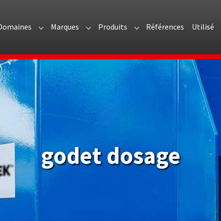
Domaines
Marques
Produits
Références
Utilisé
menu for "Présentation"
Submenu for "Domaines"
Submenu for "Marques"
Submenu for "Produits"
godet dosage