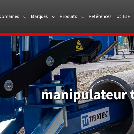
Domaines
Marques
Produits
Références
Utilisé
menu for "Présentation"
Submenu for "Domaines"
Submenu for "Marques"
Submenu for "Produits"
manipulateur 