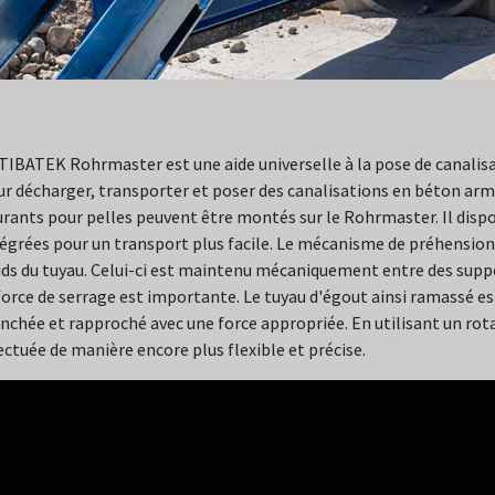
TIBATEK Rohrmaster est une aide universelle à la pose de canalisat
r décharger, transporter et poser des canalisations en béton arm
urants pour pelles peuvent être montés sur le Rohrmaster. Il dis
égrées pour un transport plus facile. Le mécanisme de préhension
ds du tuyau. Celui-ci est maintenu mécaniquement entre des suppor
force de serrage est importante. Le tuyau d'égout ainsi ramassé es
nchée et rapproché avec une force appropriée. En utilisant un rotat
ectuée de manière encore plus flexible et précise.