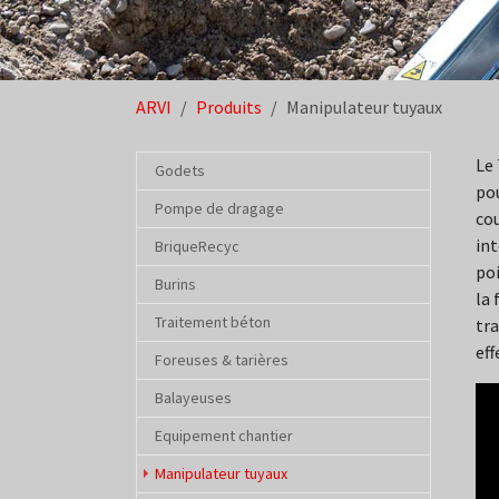
You are here:
ARVI
Produits
Manipulateur tuyaux
Le 
Godets
pou
Pompe de dragage
co
int
BriqueRecyc
poi
Burins
la 
Traitement béton
tra
eff
Foreuses & tarières
Balayeuses
Equipement chantier
(current)
Manipulateur tuyaux