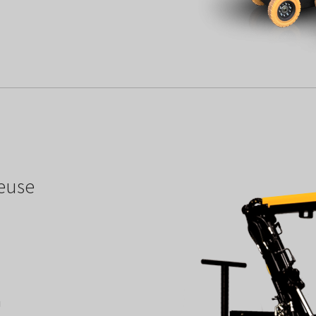
reuse
u