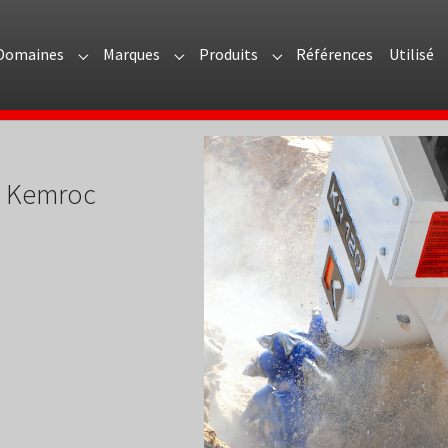
Domaines
Marques
Produits
Références
Utilisé
menu for "Présentation"
Submenu for "Domaines"
Submenu for "Marques"
Submenu for "Produits"
Show larger version
 & Kemroc