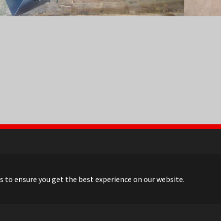
NL
FR
EN
DE
s to ensure you get the best experience on our website.
© 2022 ARVI |
Contact
|
Sitemap
| Realisation:
Pluym ICT
YouTube
LinkedIn