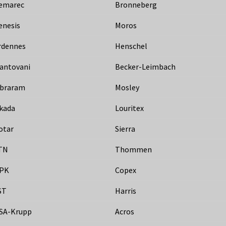
emarec
Bronneberg
enesis
Moros
rdennes
Henschel
antovani
Becker-Leimbach
ibraram
Mosley
kada
Louritex
otar
Sierra
TN
Thommen
PK
Copex
ST
Harris
SA-Krupp
Acros