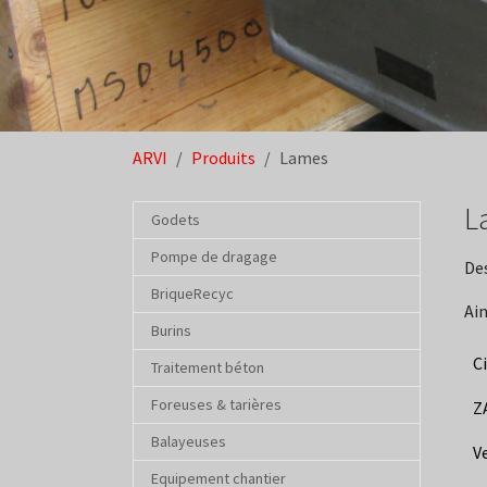
You are here:
ARVI
Produits
Lames
L
Godets
Pompe de dragage
Des
BriqueRecyc
Ain
Burins
C
Traitement béton
Foreuses & tarières
Z
Balayeuses
V
Equipement chantier