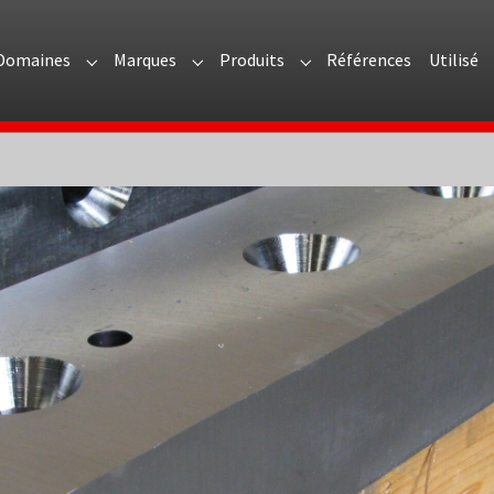
Domaines
Marques
Produits
Références
Utilisé
menu for "Présentation"
Submenu for "Domaines"
Submenu for "Marques"
Submenu for "Produits"