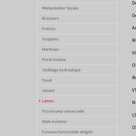
D
Manipulateur tuyaux
G
Broyeurs
A
Fraises
Grappins
M
Marteaux
V
Porte bobine
O
Outillage hydraulique
R
Treuil
V
Aimant
(current)
Lames
N
Processeur universelle
L
Multi-éclateur
O
Foreuse horizontale dirigée